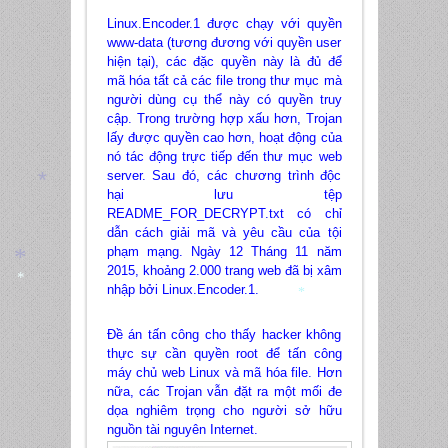
Linux.Encoder.1 được chạy với quyền
www-data (tương đương với quyền user
hiện tại), các đặc quyền này là đủ để
mã hóa tất cả các file trong thư mục mà
người dùng cụ thể này có quyền truy
cập. Trong trường hợp xấu hơn, Trojan
lấy được quyền cao hơn, hoạt động của
nó tác động trực tiếp đến thư mục web
server. Sau đó, các chương trình độc
hại lưu tệp
README_FOR_DECRYPT.txt có chỉ
*
dẫn cách giải mã và yêu cầu của tội
phạm mạng. Ngày 12 Tháng 11 năm
2015, khoảng 2.000 trang web đã bị xâm
nhập bởi Linux.Encoder.1.
*
*
*
Đề án tấn công cho thấy hacker không
thực sự cần quyền root để tấn công
máy chủ web Linux và mã hóa file. Hơn
nữa, các Trojan vẫn đặt ra một mối đe
dọa nghiêm trọng cho người sở hữu
nguồn tài nguyên Internet.