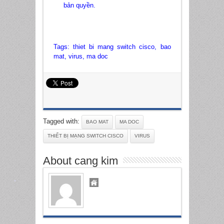
bản quyền.
Tags:
thiet bi mang switch cisco
, bao
mat, virus, ma doc
Tagged with:
BAO MAT
MA DOC
THIẾT BỊ MẠNG SWITCH CISCO
VIRUS
About cang kim
*