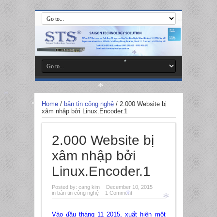
*
*
*
*
Home
/
bản tin công nghệ
/
2.000 Website bị
*
*
xâm nhập bởi Linux.Encoder.1
*
2.000 Website bị
xâm nhập bởi
Linux.Encoder.1
Posted by:
cang kim
December 10, 2015
in
bản tin công nghệ
1 Comment
Vào đầu tháng 11 2015, xuất hiện một