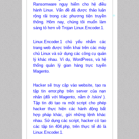
*
*
Ransomware nguy hiểm cho hệ điều
hành Linux. Vấn đề đã được thảo luận
rộng rãi trong các phương tiện truyền
thông. Hôm nay, chúng tôi muốn làm
sáng tỏ hơn về Trojan Linux.Encoder.1.
*
Linux.Encoder.1 chủ yếu nhắm các
trang web được triển khai trên các máy
chủ Linux và sử dụng các công cụ quản
lý khác nhau. Ví dụ, WordPress, và hệ
thống quản lý gian hàng trực tuyến
Magento.
Hacker sẽ truy cập vào website, tạo ra
tập tin error.php trên server của nạn
nhân (đối với Magento, nằm ở /skin/ ).
Tập tin đó tạo ra một script cho phép
hacker thực hiện các hành động bất
hợp pháp khác, gửi những lệnh khác
nhau. Sử dụng các script, hacker có tạo
các tập tin 404.php, trên thực tế đó là
Linux.Encoder.1.