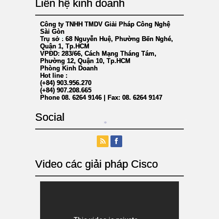
Liên hệ kinh doanh
*
Công ty TNHH TMDV Giải Pháp Công Nghệ
Sài Gòn
Trụ sở : 68 Nguyễn Huệ, Phường Bến Nghé,
Quận 1, Tp.HCM
VPĐD: 283/66, Cách Mạng Tháng Tám,
Phường 12, Quận 10, Tp.HCM
*
Phòng Kinh Doanh
Hot line :
(+84) 903.956.270
(+84) 907.208.665
Phone 08. 6264 9146 | Fax: 08. 6264 9147
Social
*
*
Video các giải pháp Cisco