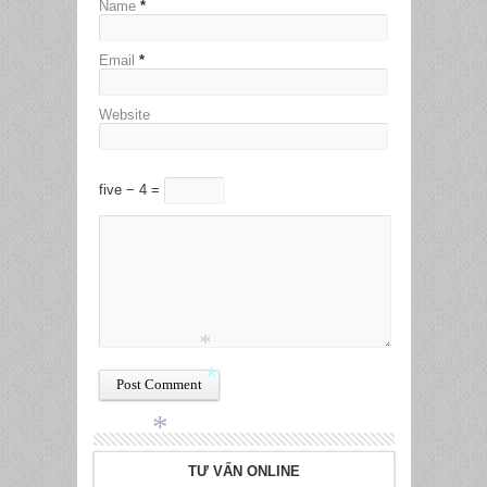
Name
*
Email
*
Website
five − 4 =
*
*
TƯ VẤN ONLINE