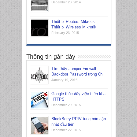
December 23, 2014
Thiết bị Routers Mikrotik –
Thiết bị Wireless Mikrotik
February 23, 2015
Thông tin gần đây
Tìm thấy Juniper Firewall
Backdoor Password trong 6h
January 19, 2016
Google thúc đẩy việc triển khai
HTTPS
December 29, 2015
BlackBerry PRIV tung bản cập
nhật đầu tiên
December 22, 2015