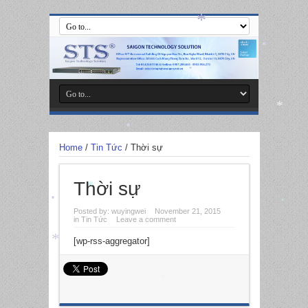
*
*
*
*
*
Home
/
Tin Tức
/
Thời sự
Thời sự
*
*
*
Posted by:
wuyingwei
November 21, 2015
in
Tin Tức
Leave a comment
[wp-rss-aggregator]
*
*