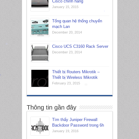
Cisco chinh hang
January 15, 2015
*
Tổng quan hệ thống chuyển
mạch Lan
December 20, 2014
Cisco UCS C3160 Rack Server
*
December 23, 2014
Thiết bị Routers Mikrotik –
Thiết bị Wireless Mikrotik
*
February 23, 2015
*
Thông tin gần đây
Tìm thấy Juniper Firewall
Backdoor Password trong 6h
January 19, 2016