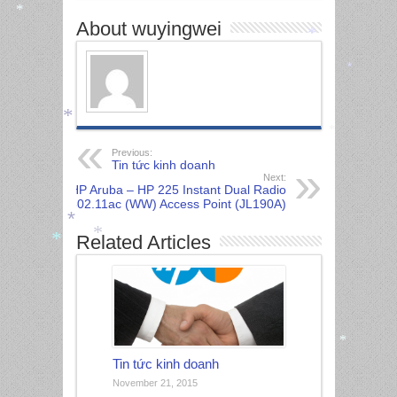
*
About wuyingwei
*
*
*
*
Previous:
Tin tức kinh doanh
Next:
HP Aruba – HP 225 Instant Dual Radio
802.11ac (WW) Access Point (JL190A)
*
Related Articles
*
*
*
Tin tức kinh doanh
November 21, 2015