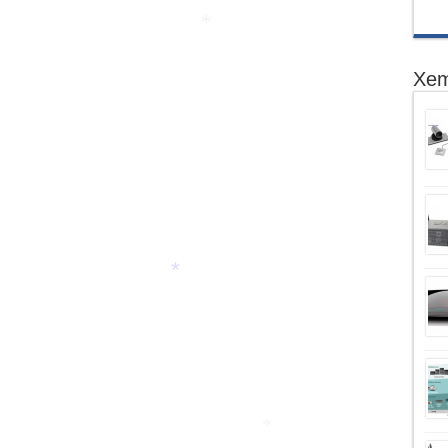
*
*
Xem
*