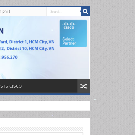
 phí !
*
– STS CISCO
*
*