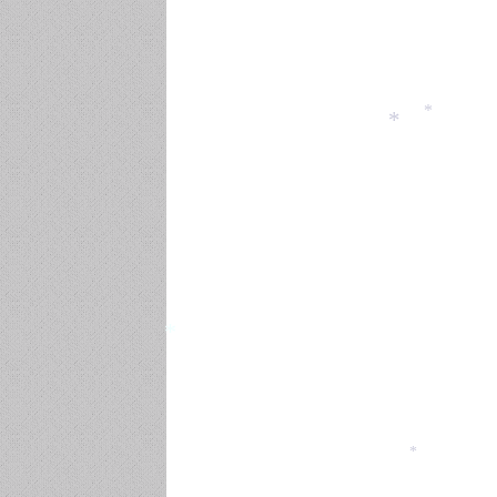
*
*
*
*