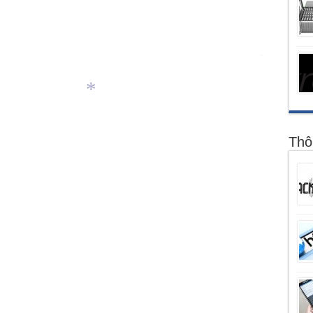
*
*
*
Thô