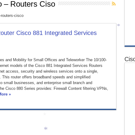
o – Routers Ciso
*
-routers-cisco
Router Cisco 881 Integrated Services
*
Cis
es and Mobility for Small Offices and Teleworker The 10/100-
ernet models of the Cisco 881 Integrated Services Routers
et access, security and wireless services onto a single,
 This router offers broadband speeds and simplified
 small businesses, and enterprise small branch and
he Cisco 880 Series provides: Firewall Content filtering VPNs,
More »
*