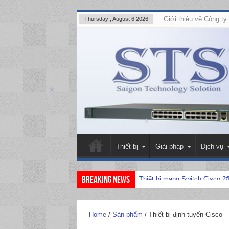
Giới thiệu về Công t
Thursday , August 6 2026
*
*
Thiết bị
Giải pháp
Dịch vụ
Breaking News
Thiết bị mạng Switch Cisco 2
Thiết bị mạng Switch Cisco 1
Home
/
Sản phẩm
/
Thiết bị định tuyến Cisco 