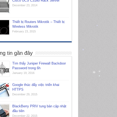
*
Cisco UCS C3160 Rack Server
December 23, 2014
Thiết bị Routers Mikrotik – Thiết bị
Wireless Mikrotik
*
February 23, 2015
ng tin gần đây
*
Tìm thấy Juniper Firewall Backdoor
Password trong 6h
January 19, 2016
*
*
*
Google thúc đẩy việc triển khai
HTTPS
December 29, 2015
BlackBerry PRIV tung bản cập nhật
đầu tiên
December 22, 2015