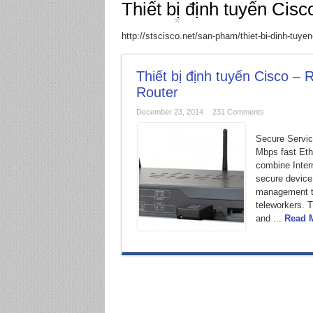
Thiết bị định tuyến Cisc
http://stscisco.net/san-pham/thiet-bi-dinh-tuyen
*
Thiết bị định tuyến Cisco – 
Router
December 23, 2014
231 Comments
Secure Servic
Mbps fast Eth
combine Intern
secure device.
management to
teleworkers. T
and ...
Read 