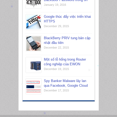
January 19, 2016
*
Google thúc đẩy việc triển khai
HTTPS
December 29, 2015
*
BlackBerry PRIV tung bản cập
nhật đầu tiên
*
December 22, 2015
Một số lỗ hổng trong Router
công nghiệp của EWON
December 19, 2015
*
*
Spy Banker Malware lây lan
qua Facebook, Google Cloud
*
December 17, 2015