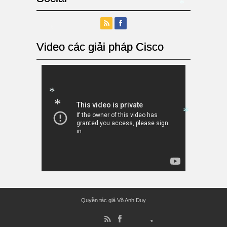
*
*
*
*
Video các giải pháp Cisco
*
*
*
Quyền tác giả Võ Anh Duy