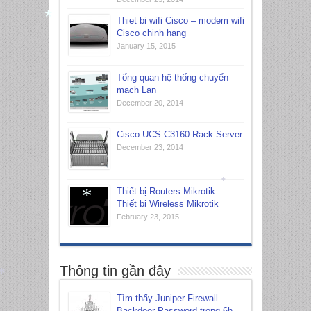
*
Thiet bi wifi Cisco – modem wifi
Cisco chinh hang
*
January 15, 2015
Tổng quan hệ thống chuyển
mạch Lan
December 20, 2014
Cisco UCS C3160 Rack Server
December 23, 2014
Thiết bị Routers Mikrotik –
*
Thiết bị Wireless Mikrotik
*
February 23, 2015
Thông tin gần đây
*
Tìm thấy Juniper Firewall
Backdoor Password trong 6h