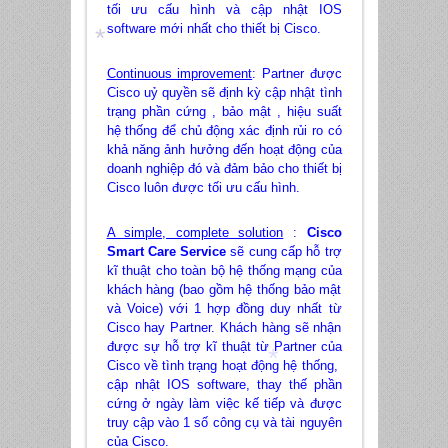
tối ưu cấu hình và cập nhật IOS
software mới nhất cho thiết bị Cisco.
Continuous improvement
: Partner được
*
Cisco uỷ quyền sẽ định kỳ cập nhật tình
trạng phần cứng , bảo mật , hiệu suất
hệ thống để chủ động xác định rủi ro có
khả năng ảnh hưởng đến hoạt động của
doanh nghiệp đó và đảm bảo cho thiết bị
Cisco luôn được tối ưu cấu hình.
A simple, complete solution
:
Cisco
Smart Care Service
sẽ cung cấp hỗ trợ
kĩ thuật cho toàn bộ hệ thống mạng của
khách hàng (bao gồm hệ thống bảo mật
và Voice) với 1 hợp đồng duy nhất từ
Cisco hay Partner. Khách hàng sẽ nhận
được sự hỗ trợ kĩ thuật từ Partner của
Cisco về tình trạng hoạt động hệ thống,
cập nhật IOS software, thay thế phần
*
cứng ở ngày làm việc kế tiếp và được
truy cập vào 1 số công cụ và tài nguyên
của Cisco.