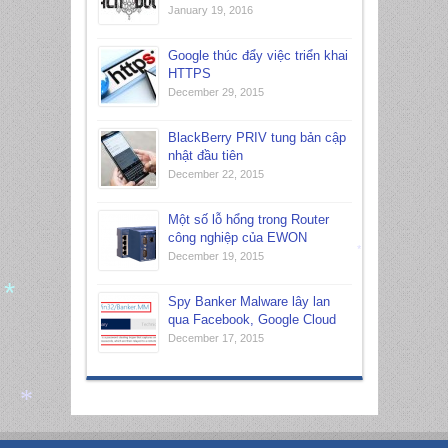
January 19, 2016
*
Google thúc đẩy việc triển khai
HTTPS
December 29, 2015
BlackBerry PRIV tung bản cập
nhật đầu tiên
December 22, 2015
Một số lỗ hổng trong Router
công nghiệp của EWON
December 19, 2015
*
Spy Banker Malware lây lan
qua Facebook, Google Cloud
*
December 17, 2015
*