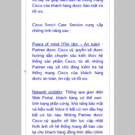
Cisco của khách hàng được bảo mật và
tối ưu.
Cisco Smart Care Service cung cấp
những tính năng sau :
*
Peace of mind (Yên tâm – An toàn)
:
Partner được Cisco uỷ quyền sẽ được
hướng dẫn chuyên sâu kiến thức hệ
thống sản phẩm Cisco, từ đó những
Partner này sẽ chủ động kiểm tra hệ
thống mạng Cisco của khách hàng
được an toàn, tin cậy và tối ưu.
*
*
Network visibility
: Thông qua giao diện
Web Portal, khách hàng có thể xem
*
tình trạng phần cứng, khả năng bảo mật
*
và hiệu suất Voice ở bất cứ nơi đâu hay
bất cứ lúc nào. Những Partner được
Cisco uỷ quyền sẽ liên tục cập nhật
hình ảnh về hệ thống mạng để báo cáo
lại cho khách hàng đồng thời điều chỉnh