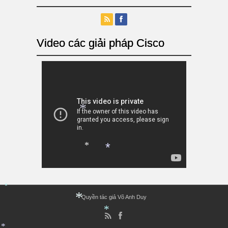
Video các giải pháp Cisco
*
*
*
*
Quyền tác giả Võ Anh Duy
*
*