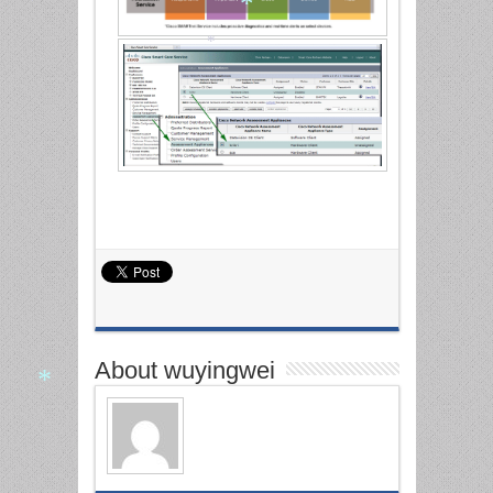
*
*
*
About wuyingwei
*