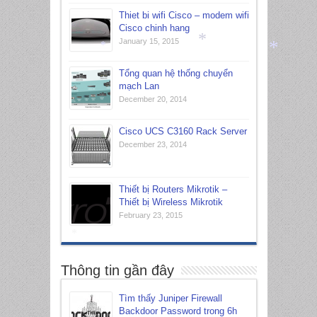
Thiet bi wifi Cisco – modem wifi
Cisco chinh hang
January 15, 2015
*
*
Tổng quan hệ thống chuyển
*
mạch Lan
December 20, 2014
Cisco UCS C3160 Rack Server
December 23, 2014
Thiết bị Routers Mikrotik –
Thiết bị Wireless Mikrotik
February 23, 2015
*
Thông tin gần đây
Tìm thấy Juniper Firewall
Backdoor Password trong 6h