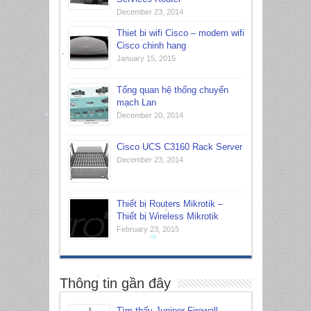
December 23, 2014
Thiet bi wifi Cisco – modem wifi
Cisco chinh hang
January 15, 2015
*
Tổng quan hệ thống chuyển
mạch Lan
December 20, 2014
*
Cisco UCS C3160 Rack Server
December 23, 2014
Thiết bị Routers Mikrotik –
Thiết bị Wireless Mikrotik
*
*
February 23, 2015
*
Thông tin gần đây
*
Tìm thấy Juniper Firewall