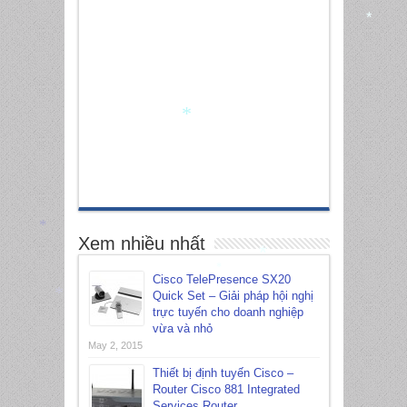
*
*
*
Xem nhiều nhất
*
*
Cisco TelePresence SX20
Quick Set – Giải pháp hội nghị
*
trực tuyến cho doanh nghiệp
vừa và nhỏ
May 2, 2015
Thiết bị định tuyến Cisco –
Router Cisco 881 Integrated
Services Router