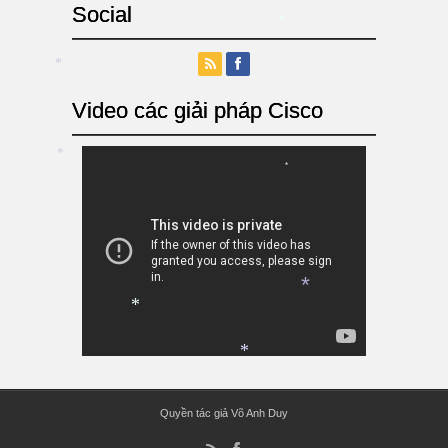
Social
*
*
Video các giải pháp Cisco
*
*
*
*
*
Quyền tác giả Võ Anh Duy