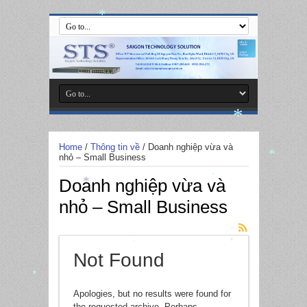
*
*
Home
/
Thông tin về
/
Doanh nghiệp vừa và
nhỏ – Small Business
*
Doanh nghiệp vừa và
*
*
*
nhỏ – Small Business
*
*
*
Not Found
*
Apologies, but no results were found for
the requested archive. Perhaps