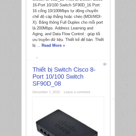
16-Port 10/100 Switch SF90D_16 Port:
16 cổng 10/100Mbps tự động chuyển
chế độ cáp thẳng hoặc chéo (MDI/MDI-
X). Băng thông Full Duplex cho mỗi port
là 200Mbps. Address Learning and
Aging, and Data Flow Control : giúp tối
ưu truyền dữ liệu. Thiết kế để bàn. Thiết
bị ...
Read More »
Thiết bị Switch Cisco 8-
*
*
Port 10/100 Switch
*
SF90D_08
*
December 7, 2015
Leave a comment
*
*