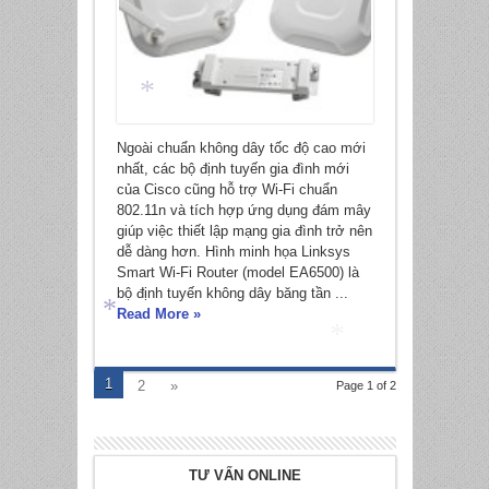
Ngoài chuẩn không dây tốc độ cao mới
nhất, các bộ định tuyến gia đình mới
*
của Cisco cũng hỗ trợ Wi-Fi chuẩn
802.11n và tích hợp ứng dụng đám mây
giúp việc thiết lập mạng gia đình trở nên
dễ dàng hơn. Hình minh họa Linksys
Smart Wi-Fi Router (model EA6500) là
bộ định tuyến không dây băng tần ...
Read More »
1
2
»
Page 1 of 2
*
*
TƯ VẤN ONLINE