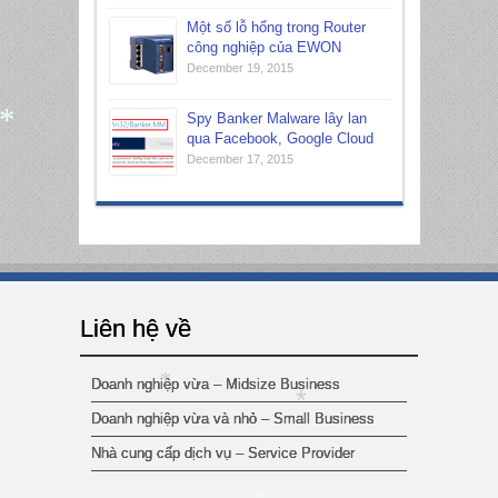
Một số lỗ hổng trong Router
công nghiệp của EWON
December 19, 2015
Spy Banker Malware lây lan
qua Facebook, Google Cloud
December 17, 2015
*
Liên hệ về
Doanh nghiệp vừa – Midsize Business
Doanh nghiệp vừa và nhỏ – Small Business
*
Nhà cung cấp dịch vụ – Service Provider
*