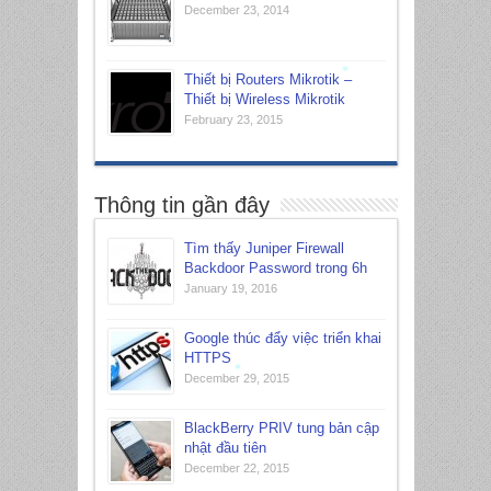
December 23, 2014
Thiết bị Routers Mikrotik –
Thiết bị Wireless Mikrotik
*
February 23, 2015
Thông tin gần đây
Tìm thấy Juniper Firewall
Backdoor Password trong 6h
January 19, 2016
Google thúc đẩy việc triển khai
HTTPS
December 29, 2015
*
BlackBerry PRIV tung bản cập
nhật đầu tiên
December 22, 2015