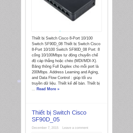
Thiết bị Switch Cisco 8-Port 10/100
Switch SF90D_08 Thiết bị Switch Cisco
*
8-Port 10/100 Switch SF90D_08 Port: 8
cổng 10/100Mbps tự động chuyển chế
độ cáp thẳng hoặc chéo (MDI/MDI-X).
Băng thông Full Duplex cho mỗi port là
200Mbps. Address Learning and Aging,
and Data Flow Control : giúp tối ưu
truyền dữ liệu. Thiết kế để bàn. Thiết bị
...
Read More »
*
Thiết bị Switch Cisco
SF90D_05
December 7, 2015
Leave a comment