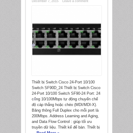
December 7, 2015
Leave a comment
*
*
Thiết bị Switch Cisco 24-Port 10/100
Switch SF90D_24 Thiết bị Switch Cisco
24-Port 10/100 Switch SF90-24 Port: 24
cổng 10/100Mbps tự động chuyển chế
độ cáp thẳng hoặc chéo (MDI/MDI-X).
Băng thông Full Duplex cho mỗi port là
200Mbps. Address Learning and Aging,
*
and Data Flow Control : giúp tối ưu
truyền dữ liệu. Thiết kế để bàn. Thiết bị
...
Read More »