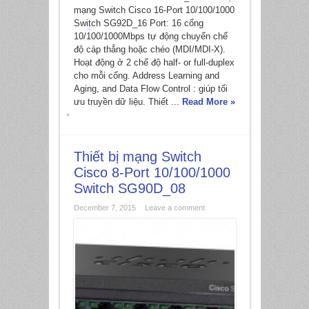
mạng Switch Cisco 16-Port 10/100/1000
Switch SG92D_16 Port: 16 cổng
10/100/1000Mbps tự động chuyển chế
độ cáp thẳng hoặc chéo (MDI/MDI-X).
Hoạt động ở 2 chế độ half- or full-duplex
*
cho mỗi cổng. Address Learning and
Aging, and Data Flow Control : giúp tối
ưu truyền dữ liệu. Thiết ...
Read More »
*
Thiết bị mạng Switch
Cisco 8-Port 10/100/1000
Switch SG90D_08
December 7, 2015
Leave a comment