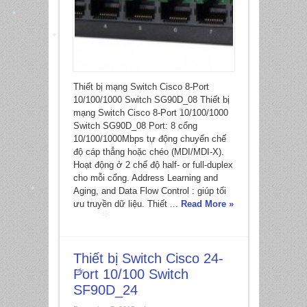
*
*
Thiết bị mạng Switch Cisco 8-Port
10/100/1000 Switch SG90D_08 Thiết bị
mạng Switch Cisco 8-Port 10/100/1000
Switch SG90D_08 Port: 8 cổng
10/100/1000Mbps tự động chuyển chế
*
độ cáp thẳng hoặc chéo (MDI/MDI-X).
Hoạt động ở 2 chế độ half- or full-duplex
cho mỗi cổng. Address Learning and
Aging, and Data Flow Control : giúp tối
ưu truyền dữ liệu. Thiết ...
Read More »
*
Thiết bị Switch Cisco 24-
*
Port 10/100 Switch
SF90D_24