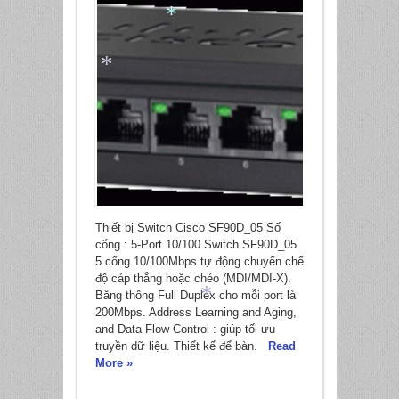
*
*
Thiết bị Switch Cisco SF90D_05 Số
cổng : 5-Port 10/100 Switch SF90D_05
5 cổng 10/100Mbps tự động chuyển chế
độ cáp thẳng hoặc chéo (MDI/MDI-X).
Băng thông Full Duplex cho mỗi port là
200Mbps. Address Learning and Aging,
and Data Flow Control : giúp tối ưu
truyền dữ liệu. Thiết kế để bàn.
Read
*
More »