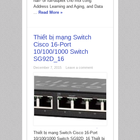
half- or full-duplex cho mỗi cổng.
Address Learning and Aging, and Data
...
Read More »
*
Thiết bị mạng Switch
Cisco 16-Port
10/100/1000 Switch
SG92D_16
December 7, 2015
Leave a comment
*
Thiết bị mạng Switch Cisco 16-Port
*
10/100/1000 Switch SG92D_16 Thiết bị