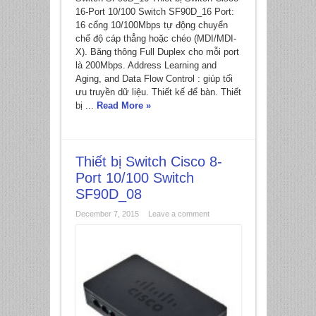
16-Port 10/100 Switch SF90D_16 Port:
*
16 cổng 10/100Mbps tự động chuyển
chế độ cáp thẳng hoặc chéo (MDI/MDI-
X). Băng thông Full Duplex cho mỗi port
là 200Mbps. Address Learning and
*
Aging, and Data Flow Control : giúp tối
ưu truyền dữ liệu. Thiết kế để bàn. Thiết
bị ...
Read More »
Thiết bị Switch Cisco 8-
Port 10/100 Switch
SF90D_08
December 7, 2015
Leave a comment