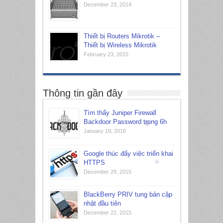
December 23, 2014
Thiết bị Routers Mikrotik –
Thiết bị Wireless Mikrotik
February 23, 2015
*
Thông tin gần đây
Tìm thấy Juniper Firewall
Backdoor Password trong 6h
January 19, 2016
Google thúc đẩy việc triển khai
*
HTTPS
December 29, 2015
*
BlackBerry PRIV tung bản cập
nhật đầu tiên
December 22, 2015