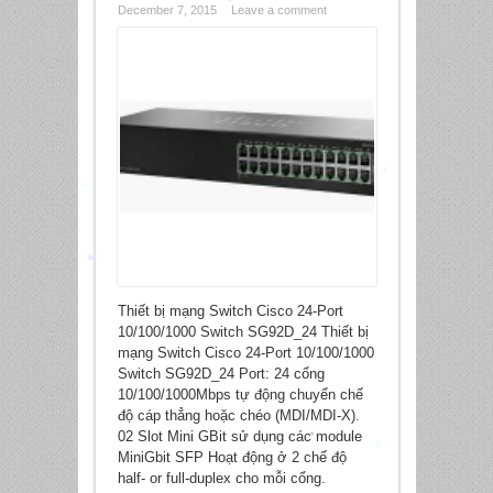
December 7, 2015
Leave a comment
*
*
*
Thiết bị mạng Switch Cisco 24-Port
*
10/100/1000 Switch SG92D_24 Thiết bị
mạng Switch Cisco 24-Port 10/100/1000
Switch SG92D_24 Port: 24 cổng
10/100/1000Mbps tự động chuyển chế
độ cáp thẳng hoặc chéo (MDI/MDI-X).
02 Slot Mini GBit sử dụng các module
MiniGbit SFP Hoạt động ở 2 chế độ
*
half- or full-duplex cho mỗi cổng.