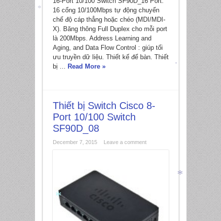
16-Port 10/100 Switch SF90D_16 Port:
16 cổng 10/100Mbps tự động chuyển
chế độ cáp thẳng hoặc chéo (MDI/MDI-
X). Băng thông Full Duplex cho mỗi port
*
là 200Mbps. Address Learning and
Aging, and Data Flow Control : giúp tối
ưu truyền dữ liệu. Thiết kế để bàn. Thiết
bị ...
Read More »
*
Thiết bị Switch Cisco 8-
Port 10/100 Switch
SF90D_08
December 7, 2015
Leave a comment
*