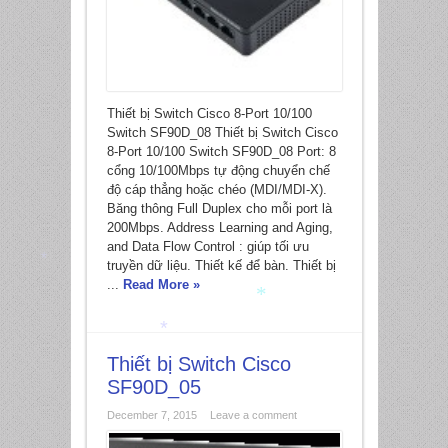
*
Thiết bị Switch Cisco 8-Port 10/100
Switch SF90D_08 Thiết bị Switch Cisco
8-Port 10/100 Switch SF90D_08 Port: 8
cổng 10/100Mbps tự động chuyển chế
độ cáp thẳng hoặc chéo (MDI/MDI-X).
Băng thông Full Duplex cho mỗi port là
200Mbps. Address Learning and Aging,
and Data Flow Control : giúp tối ưu
truyền dữ liệu. Thiết kế để bàn. Thiết bị
...
Read More »
*
*
Thiết bị Switch Cisco
SF90D_05
*
December 7, 2015
Leave a comment