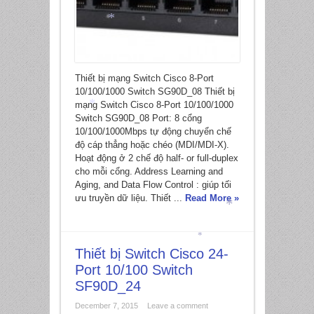
*
Thiết bị mạng Switch Cisco 8-Port
10/100/1000 Switch SG90D_08 Thiết bị
mạng Switch Cisco 8-Port 10/100/1000
Switch SG90D_08 Port: 8 cổng
10/100/1000Mbps tự động chuyển chế
*
độ cáp thẳng hoặc chéo (MDI/MDI-X).
Hoạt động ở 2 chế độ half- or full-duplex
cho mỗi cổng. Address Learning and
Aging, and Data Flow Control : giúp tối
ưu truyền dữ liệu. Thiết ...
Read More »
*
Thiết bị Switch Cisco 24-
*
Port 10/100 Switch
SF90D_24
December 7, 2015
Leave a comment