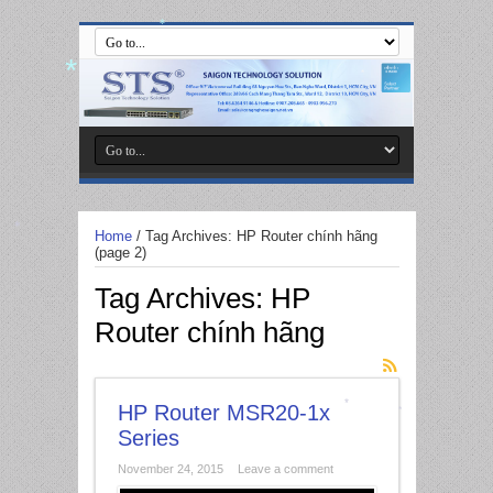
*
*
*
Home
/
Tag Archives: HP Router chính hãng
*
(page 2)
Tag Archives:
HP
Router chính hãng
HP Router MSR20-1x
*
*
Series
November 24, 2015
Leave a comment