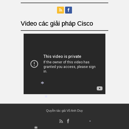
Video các giải pháp Cisco
*
*
Quyền tác giả Võ Anh Duy
*