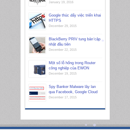
January 19, 2016
Google thúc đẩy việc triển khai
*
HTTPS
December 29, 2015
*
BlackBerry PRIV tung bản cập
*
nhật đầu tiên
*
December 22, 2015
Một số lỗ hổng trong Router
công nghiệp của EWON
*
December 19, 2015
*
Spy Banker Malware lây lan
qua Facebook, Google Cloud
December 17, 2015