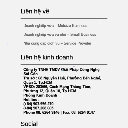
*
*
Liên hệ về
Doanh nghiệp vừa – Midsize Business
*
Doanh nghiệp vừa và nhỏ – Small Business
*
*
Nhà cung cấp dịch vụ – Service Provider
*
Liên hệ kinh doanh
*
Công ty TNHH TMDV Giải Pháp Công Nghệ
*
*
*
Sài Gòn
*
Trụ sở : 68 Nguyễn Huệ, Phường Bến Nghé,
Quận 1, Tp.HCM
VPĐD: 283/66, Cách Mạng Tháng Tám,
Phường 12, Quận 10, Tp.HCM
Phòng Kinh Doanh
Hot line :
*
(+84) 903.956.270
(+84) 907.208.665
Phone 08. 6264 9146 | Fax: 08. 6264 9147
*
Social