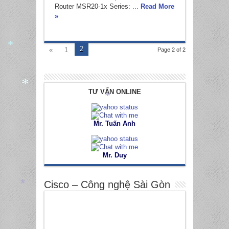
Router MSR20-1x Series: ...
Read More
»
2
«
1
Page 2 of 2
*
TƯ VẤN ONLINE
*
*
Mr. Tuấn Anh
Mr. Duy
*
Cisco – Công nghệ Sài Gòn
*