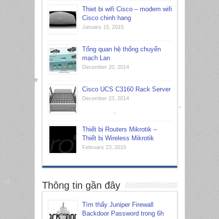
*
Thiet bi wifi Cisco – modem wifi
Cisco chinh hang
January 15, 2015
Tổng quan hệ thống chuyển
mạch Lan
December 20, 2014
Cisco UCS C3160 Rack Server
*
December 23, 2014
*
*
Thiết bị Routers Mikrotik –
Thiết bị Wireless Mikrotik
February 23, 2015
Thông tin gần đây
*
Tìm thấy Juniper Firewall
Backdoor Password trong 6h