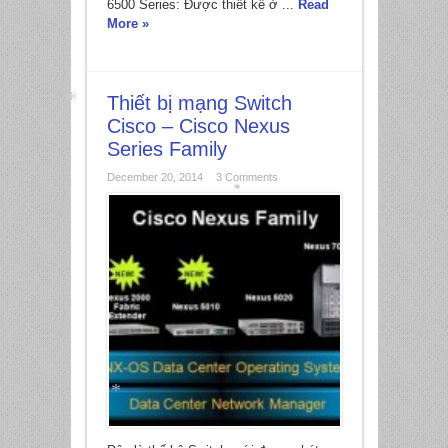
6500 Series: Được thiết kế ở ...
Read
More »
Thiết bị mạng Switch
Cisco – Cisco Nexus
*
Series Family
December 20, 2014
3 Comments
*
*